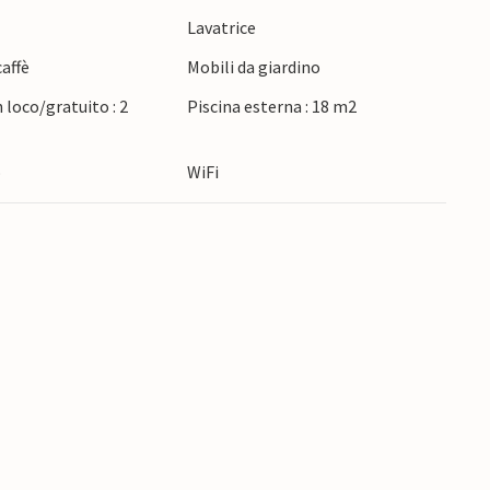
e
Lavatrice
affè
Mobili da giardino
 loco/gratuito : 2
Piscina esterna : 18 m2
o
WiFi