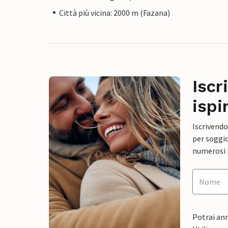
Città più vicina: 2000 m (Fazana)
Iscr
ispi
Iscrivendo
per soggio
numerosi p
Potrai ann