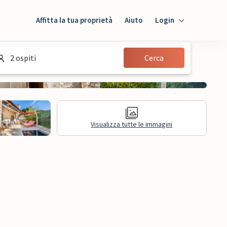
Affitta la tua proprietà
Aiuto
Login
Login
2 ospiti
Cerca
Ospiti
Proprietario
Visualizza tutte le immagini
sioni