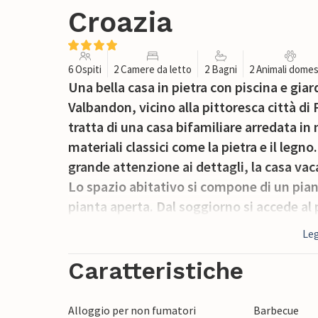
Croazia
6 Ospiti
2 Camere da letto
2 Bagni
2 Animali domes
Una bella casa in pietra con piscina e giar
Valbandon, vicino alla pittoresca città di 
tratta di una casa bifamiliare arredata in 
materiali classici come la pietra e il le
grande attenzione ai dettagli, la casa vac
Lo spazio abitativo si compone di un pian
pianta aperta. Dal soggiorno si accede al
letto e un bagno. La seconda camera da le
Leg
seminterrato. La terrazza coperta con bar
piscina offre refrigerio nelle calde giornat
Caratteristiche
Alloggio per non fumatori
Barbecue