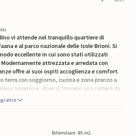
out of 5
tici
dino vi attende nel tranquillo quartiere di
Faana e al parco nazionale delle Isole Brioni. Si
modo eccellente in cui sono stati utilizzati
gno. Modernamente attrezzata e arredata con
anze offre ai suoi ospiti accoglienza e comfort.
o terra con soggiorno, cucina e zona pranzo a
 piano superiore, dove si trovano una camera da
tto con il proprio bagno si trova nel
gi altro
becue è ideale per socializzare, mentre la
e estive.
Bifamiliare : 85 m2