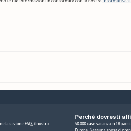
mo le tue informazioni in conformità con la nostra
Informativa su
Perché dovresti aff
 nella sezione FAQ, il nostro
50.000 case vacanza in 18 paesi. 
Europa. Nessuna spesa di pren