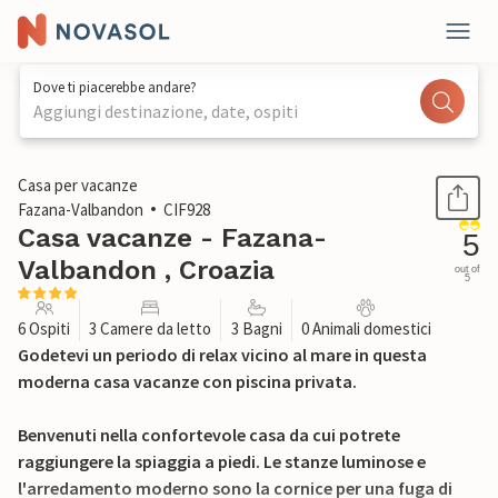
Dove ti piacerebbe andare?
Aggiungi destinazione, date, ospiti
1 / 42
Casa per vacanze
Fazana-Valbandon
CIF928
Casa vacanze - Fazana-
5
Valbandon , Croazia
out of
5
6 Ospiti
3 Camere da letto
3 Bagni
0 Animali domestici
Godetevi un periodo di relax vicino al mare in questa
moderna casa vacanze con piscina privata.
Benvenuti nella confortevole casa da cui potrete
raggiungere la spiaggia a piedi. Le stanze luminose e
l'arredamento moderno sono la cornice per una fuga di