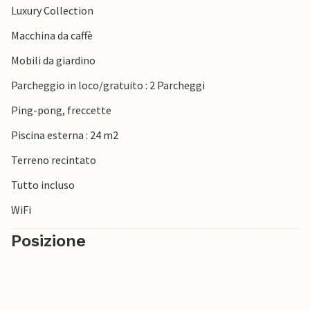
Luxury Collection
antiche. Gli amanti della natura troveranno ciò che
cercano sulle isole del Parco Nazionale di Brioni e a Capo
Macchina da caffè
Kamenjak.
Mobili da giardino
Non vedete l'ora di trascorrere una splendida vacanza in
Parcheggio in loco/gratuito : 2 Parcheggi
questa attraente casa vacanze!
Ping-pong, freccette
Piscina esterna : 24 m2
Terreno recintato
Tutto incluso
WiFi
Posizione