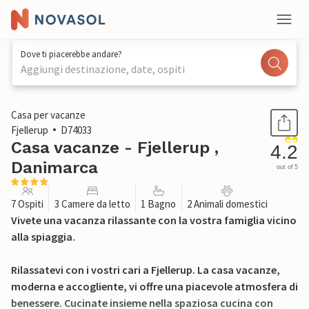
Dove ti piacerebbe andare?
Aggiungi destinazione, date, ospiti
1 / 26
Casa per vacanze
Fjellerup
D74033
Casa vacanze - Fjellerup ,
4.2
Danimarca
out of 5
7 Ospiti
3 Camere da letto
1 Bagno
2 Animali domestici
Vivete una vacanza rilassante con la vostra famiglia vicino
alla spiaggia.
Rilassatevi con i vostri cari a Fjellerup. La casa vacanze,
moderna e accogliente, vi offre una piacevole atmosfera di
benessere. Cucinate insieme nella spaziosa cucina con