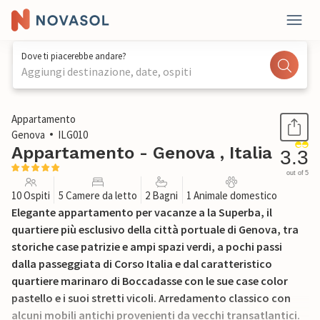
Dove ti piacerebbe andare?
Aggiungi destinazione, date, ospiti
1 / 27
Appartamento
Genova
ILG010
Appartamento - Genova , Italia
3.3
out of 5
10 Ospiti
5 Camere da letto
2 Bagni
1 Animale domestico
Elegante appartamento per vacanze a la Superba, il
quartiere più esclusivo della città portuale di Genova, tra
storiche case patrizie e ampi spazi verdi, a pochi passi
dalla passeggiata di Corso Italia e dal caratteristico
quartiere marinaro di Boccadasse con le sue case color
pastello e i suoi stretti vicoli. Arredamento classico con
alcuni mobili antichi provenienti da vecchi transatlantici.