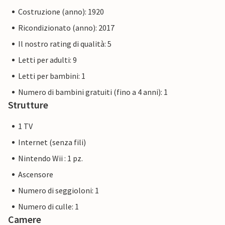
escursioni a cavallo, gite in barca, personal shopper
Costruzione (anno): 1920
gastronomico, trasferimenti privati, noleggio di
Ricondizionato (anno): 2017
motoscafi e gommoni, noleggio auto o autista privato.
Servizi aggiuntivi presso la struttura: corsi di cucina,
Il nostro rating di qualità: 5
degustazione di prodotti tipici (vino, olio, focaccia, pesto,
Letti per adulti: 9
ecc.), babysitting, animazione per bambini, dog-sitting,
Letti per bambini: 1
organizzazione di eventi e compleanni, corsi di lingua
italiana, corsi di degustazione. Si consiglia la
Numero di bambini gratuiti (fino a 4 anni): 1
prenotazione anticipata.
Strutture
1 TV
Internet (senza fili)
Nintendo Wii : 1 pz.
Ascensore
Numero di seggioloni: 1
Numero di culle: 1
Camere