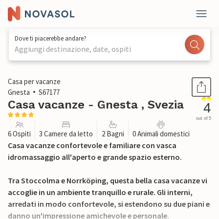
Dove ti piacerebbe andare?
Aggiungi destinazione, date, ospiti
1 / 26
Casa per vacanze
Gnesta
S67177
Casa vacanze - Gnesta , Svezia
4
out of 5
6 Ospiti
3 Camere da letto
2 Bagni
0 Animali domestici
Casa vacanze confortevole e familiare con vasca
idromassaggio all'aperto e grande spazio esterno.
Tra Stoccolma e Norrköping, questa bella casa vacanze vi
accoglie in un ambiente tranquillo e rurale. Gli interni,
arredati in modo confortevole, si estendono su due piani e
danno un'impressione amichevole e personale.