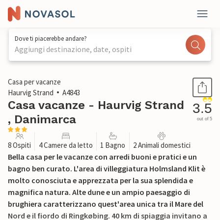
Dove ti piacerebbe andare?
Aggiungi destinazione, date, ospiti
1 / 29
Casa per vacanze
Haurvig Strand
A4843
Casa vacanze - Haurvig Strand
3.5
, Danimarca
out of 5
8 Ospiti
4 Camere da letto
1 Bagno
2 Animali domestici
Bella casa per le vacanze con arredi buoni e pratici e un
bagno ben curato. L'area di villeggiatura Holmsland Klit è
molto conosciuta e apprezzata per la sua splendida e
magnifica natura. Alte dune e un ampio paesaggio di
brughiera caratterizzano quest'area unica tra il Mare del
Nord e il fiordo di Ringkøbing. 40 km di spiaggia invitano a