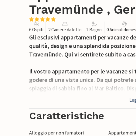
Travemünde , Ge
6 Ospiti
2 Camere da letto
1 Bagno
0 Animali domes
Gli esclusivi appartamenti per vacanze d
qualità, design e una splendida posizione
Travemünde. Qui vi sentirete subito a cas
Il vostro appartamento per le vacanze si 
godere di una vista unica. Da qui potrete 
spiaggia di sabbia fino al Mar Baltico. D
con un accogliente letto matrimoniale. N
Leg
davanti alla luce accogliente del camino a
divano letto, che offre due posti letto ag
Caratteristiche
soggiorno, poiché lo spazio nella camera d
Alloggio per non fumatori
Appartament