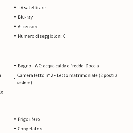
sono facilmente raggiungibili per
TV satellitare
Blu-ray
il lungomare di fronte all'High End si
Ascensore
 di luglio) in un grande festival per famiglie con
e. Come ospiti dell'High End, vi troverete
Numero di seggioloni: 0
ervi il festival tradizionale proprio davanti alla
Bagno - WC: acqua calda e fredda, Doccia
tti decorativi come fiori/candele/frutta che
a
Camera letto n° 2 - Letto matrimoniale (2 posti a
sedere)
le
Frigorifero
Congelatore