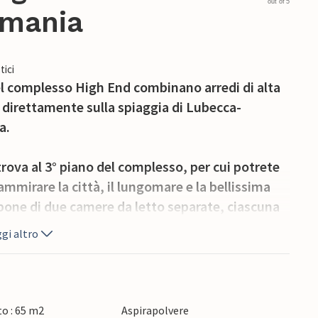
out of 5
rmania
tici
el complesso High End combinano arredi di alta
 direttamente sulla spiaggia di Lubecca-
a.
trova al 3° piano del complesso, per cui potrete
ammirare la città, il lungomare e la bellissima
ispone di due camere da letto separate, ciascuna
ella zona giorno potete mettervi comodi
gi altro
 bioetanolo. Nella zona giorno si trova anche il
giuntivi. Una culla può essere collocata solo nel
a letto non è sufficiente.
o : 65 m2
Aspirapolvere