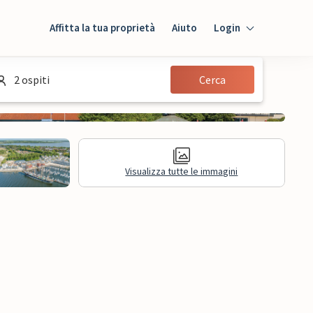
Affitta la tua proprietà
Aiuto
Login
Login
2 ospiti
Cerca
Ospiti
Proprietario
Visualizza tutte le immagini
sioni