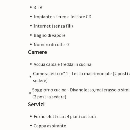
le città anseatiche di Lubecca e Amburgo 
3 TV
un'escursione.
Impianto stereo e lettore CD
In occasione della Settimana Travemünde, 
Internet (senza fili)
trasforma una volta all'anno (verso la fine
vela, gastronomia e un programma teatral
Bagno di vapore
proprio al centro dell'azione e potrete god
Numero di culle: 0
Camere
vostra porta di casa.
Acqua calda e fredda in cucina
Il noleggio non prevede l'utilizzo di ogge
Camera letto n° 1 - Letto matrimoniale (2 posti 
possono essere esposti.
sedere)
Soggiorno cucina - Divanoletto,materasso o simi
(2 posti a sedere)
Servizi
Forno elettrico : 4 piani cottura
Cappa aspirante