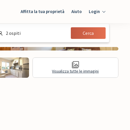
Affitta la tua proprietà
Aiuto
Login
Login
2 ospiti
Cerca
Ospiti
Proprietario
Visualizza tutte le immagini
mazioni legali