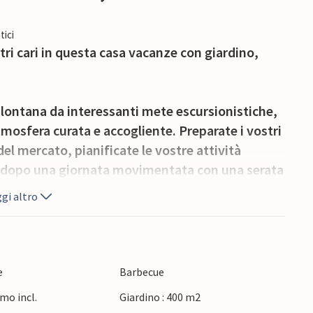
tici
tri cari in questa casa vacanze con giardino,
lontana da interessanti mete escursionistiche,
mosfera curata e accogliente. Preparate i vostri
 del mercato, pianificate le vostre attività
i dopo una giornata movimentata con una serata
gi altro
one sulla terrazza aperta e la sera potrete
 a un bicchiere di vino. Accendete il barbecue e
erta.
e
Barbecue
mo incl.
Giardino : 400 m2
eur, passeggiate nel famoso porto vecchio ed