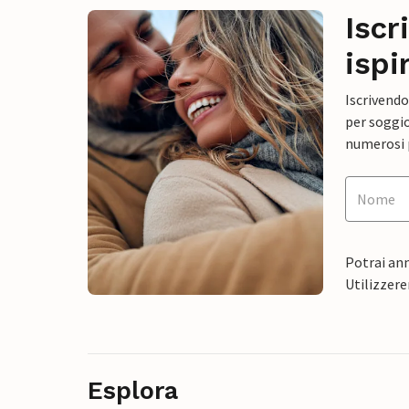
Iscr
ispi
Iscrivendo
per soggio
numerosi p
Potrai ann
Utilizzere
Esplora