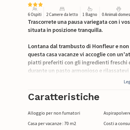
6 Ospiti
2 Camere da letto
1 Bagno
0 Animali domes
Trascorrete una pausa variegata con i vos
situata in posizione tranquilla.
Lontana dal trambusto di Honfleur e non 
questa casa vacanze vi accoglie con un'at
piatti preferiti con gli ingredienti freschi
durante un pasto armonioso e rilassatev
di giochi o un buon libro.
Leg
Nelle giornate di sole, potrete fare colazi
Caratteristiche
riflettere sulle vostre esperienze davanti
godetevi i momenti di intimità all'aria ap
Alloggio per non fumatori
Aspirapolver
Casa per vacanze : 70 m2
Costi a consu
Raggiungete in bicicletta la vicina Honfl