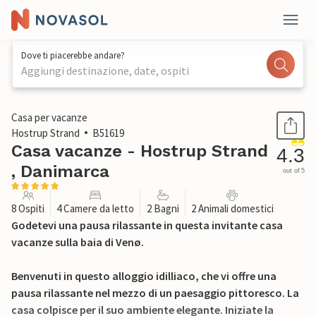
Dove ti piacerebbe andare?
Aggiungi destinazione, date, ospiti
1 / 26
Casa per vacanze
Hostrup Strand
B51619
Casa vacanze - Hostrup Strand
4.3
, Danimarca
out of 5
8 Ospiti
4 Camere da letto
2 Bagni
2 Animali domestici
Godetevi una pausa rilassante in questa invitante casa
vacanze sulla baia di Venø.
Benvenuti in questo alloggio idilliaco, che vi offre una
pausa rilassante nel mezzo di un paesaggio pittoresco. La
casa colpisce per il suo ambiente elegante. Iniziate la