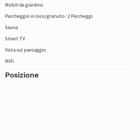
Mobili da giardino
mare. Oppure esplorate i numerosi sentieri escursionistici e
ciclabili dei dintorni. Vale anche la pena di fare una gita a
Parcheggio in loco/gratuito : 2 Parcheggi
Struer. Il Museo di Struer e l'idilliaco lungomare del porto vi
Sauna
aspettano per una passeggiata rilassante.
Smart TV
Vista sul paesaggio
WiFi
Posizione