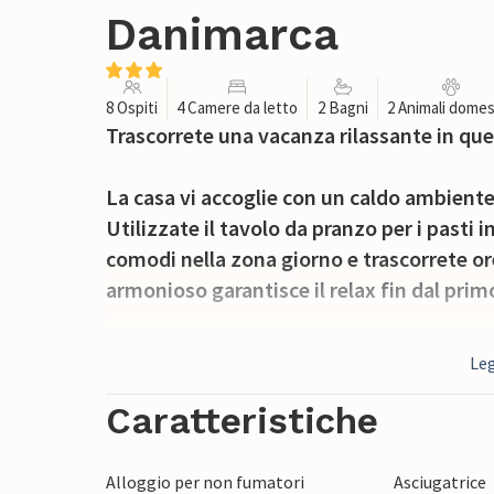
Danimarca
8 Ospiti
4 Camere da letto
2 Bagni
2 Animali domes
Trascorrete una vacanza rilassante in que
La casa vi accoglie con un caldo ambiente
Utilizzate il tavolo da pranzo per i pasti 
comodi nella zona giorno e trascorrete or
armonioso garantisce il relax fin dal prim
Uscite sulla spaziosa terrazza e godetevi l
Leg
da giardino, nell'area coperta o all'aperto
giocano nella sabbiera. Il giardino offre mo
Caratteristiche
Fate una breve passeggiata fino alla vicin
Alloggio per non fumatori
Asciugatrice