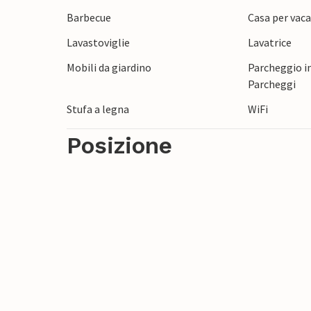
relax in riva al mare. Esplorate la campag
Barbecue
Casa per vaca
lungo la costa. Visitate il porto di Rødb
Lavastoviglie
Lavatrice
una gita al Knuthenborg Safari Park per ve
di Nykøbing Falster offre un'emozionante
Mobili da giardino
Parcheggio in
Parcheggi
Stufa a legna
WiFi
Posizione