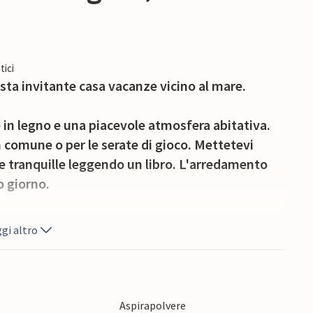
tici
sta invitante casa vacanze vicino al mare.
 in legno e una piacevole atmosfera abitativa.
in comune o per le serate di gioco. Mettetevi
e tranquille leggendo un libro. L'arredamento
o giorno.
e ore di relax all'aperto. Appoggiatevi ai mobili
gi altro
, mentre i vostri bambini scivolano felici o
lto spazio per l'esercizio fisico e il relax.
a spiaggia sabbiosa e trascorrete qualche ora di
Aspirapolvere