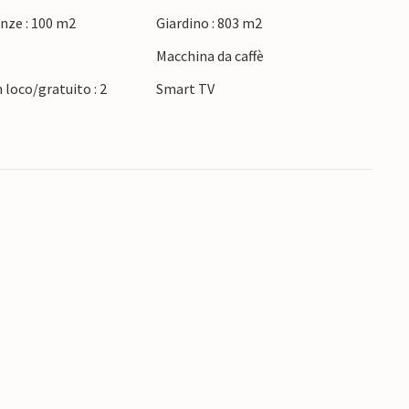
na con lunghe passeggiate a piedi o in bicicletta
nze : 100 m2
Giardino : 803 m2
yhavn e osservate il trambusto marittimo. Fate
Macchina da caffè
dere gli animali da vicino. Il Centro Medievale
 visione dei tempi passati.
 loco/gratuito : 2
Smart TV