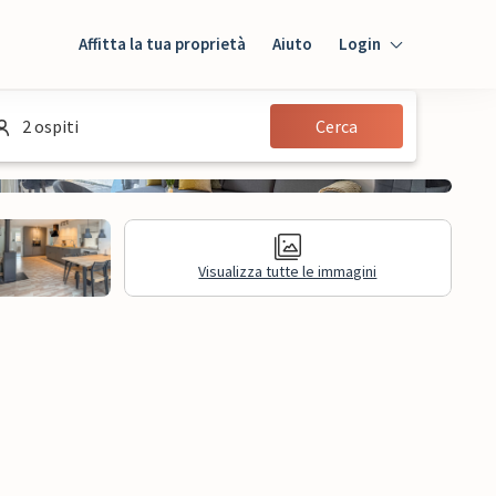
Affitta la tua proprietà
Aiuto
Login
Login
2 ospiti
Cerca
Ospiti
Proprietario
Visualizza tutte le immagini