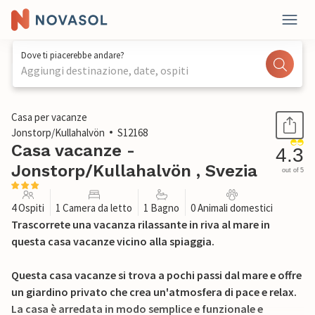
Dove ti piacerebbe andare?
Aggiungi destinazione, date, ospiti
1 / 17
Casa per vacanze
Jonstorp/Kullahalvön
S12168
Casa vacanze -
4.3
Jonstorp/Kullahalvön , Svezia
out of 5
4 Ospiti
1 Camera da letto
1 Bagno
0 Animali domestici
Trascorrete una vacanza rilassante in riva al mare in
questa casa vacanze vicino alla spiaggia.
Questa casa vacanze si trova a pochi passi dal mare e offre
un giardino privato che crea un'atmosfera di pace e relax.
La casa è arredata in modo semplice e funzionale e