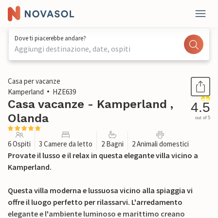
Dove ti piacerebbe andare?
Aggiungi destinazione, date, ospiti
1 / 31
Casa per vacanze
Kamperland
HZE639
Casa vacanze - Kamperland ,
4.5
Olanda
out of 5
6 Ospiti
3 Camere da letto
2 Bagni
2 Animali domestici
Provate il lusso e il relax in questa elegante villa vicino a
Kamperland.
Questa villa moderna e lussuosa vicino alla spiaggia vi
offre il luogo perfetto per rilassarvi. L'arredamento
elegante e l'ambiente luminoso e marittimo creano