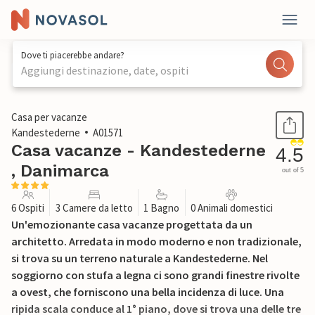
Dove ti piacerebbe andare?
Aggiungi destinazione, date, ospiti
1 / 20
Casa per vacanze
Kandestederne
A01571
Casa vacanze - Kandestederne
4.5
, Danimarca
out of 5
6 Ospiti
3 Camere da letto
1 Bagno
0 Animali domestici
Un'emozionante casa vacanze progettata da un
architetto. Arredata in modo moderno e non tradizionale,
si trova su un terreno naturale a Kandestederne. Nel
soggiorno con stufa a legna ci sono grandi finestre rivolte
a ovest, che forniscono una bella incidenza di luce. Una
ripida scala conduce al 1° piano, dove si trova una delle tre