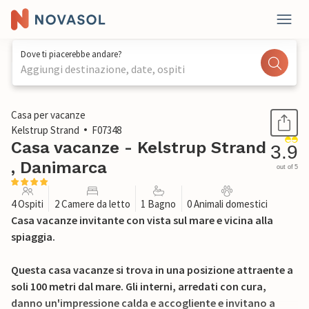
Dove ti piacerebbe andare?
Aggiungi destinazione, date, ospiti
1 / 23
Casa per vacanze
Kelstrup Strand
F07348
Casa vacanze - Kelstrup Strand
3.9
, Danimarca
out of 5
4 Ospiti
2 Camere da letto
1 Bagno
0 Animali domestici
Casa vacanze invitante con vista sul mare e vicina alla
spiaggia.
Questa casa vacanze si trova in una posizione attraente a
soli 100 metri dal mare. Gli interni, arredati con cura,
danno un'impressione calda e accogliente e invitano a