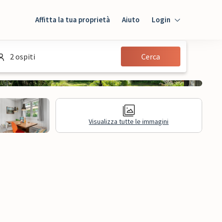
Affitta la tua proprietà
Aiuto
Login
Login
2 ospiti
Cerca
Ospiti
Proprietario
Visualizza tutte le immagini
sioni