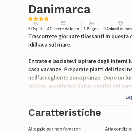
Danimarca
6 Ospiti
4 Camere da letto
1 Bagno
0 Animali domes
Trascorrete giornate rilassanti in questa
idilliaca sul mare.
Entrate e lasciatevi ispirare dagli interni
casa vacanze. Preparate piatti deliziosi
nell'accogliente zona pranzo. Dopo un lun
lettura, ascoltate il dolce crepitio del c
divano durante le allegre serate di gioco.
Leg
Nelle giornate di sole, la terrazza è il luo
Caratteristiche
aperta. Ricaricatevi sui comodi lettini e 
nell'idilliaco giardino.
Alloggio per non fumatori
Aria condizi