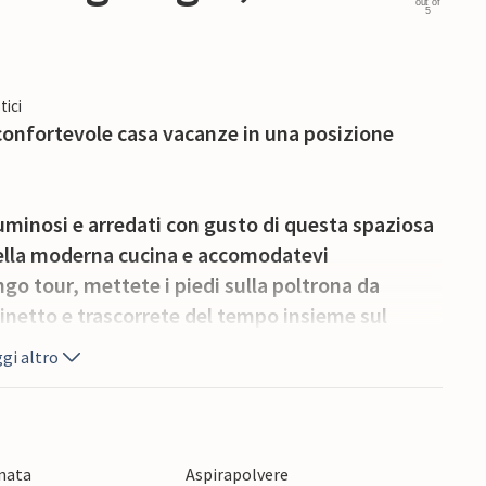
out of
5
tici
 confortevole casa vacanze in una posizione
 luminosi e arredati con gusto di questa spaziosa
 nella moderna cucina e accomodatevi
go tour, mettete i piedi sulla poltrona da
aminetto e trascorrete del tempo insieme sul
gi altro
go ideale per una deliziosa colazione all'aria
lasciate che i bambini organizzino un picnic
onata
Aspirapolvere