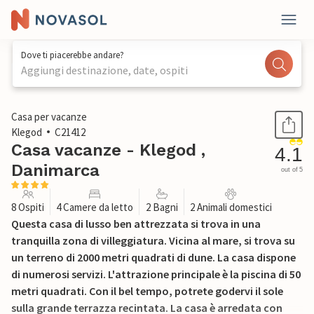
Dove ti piacerebbe andare?
Aggiungi destinazione, date, ospiti
1 / 36
Casa per vacanze
Klegod
C21412
Casa vacanze - Klegod ,
4.1
Danimarca
out of 5
8 Ospiti
4 Camere da letto
2 Bagni
2 Animali domestici
Questa casa di lusso ben attrezzata si trova in una
tranquilla zona di villeggiatura. Vicina al mare, si trova su
un terreno di 2000 metri quadrati di dune. La casa dispone
di numerosi servizi. L'attrazione principale è la piscina di 50
metri quadrati. Con il bel tempo, potrete godervi il sole
sulla grande terrazza recintata. La casa è arredata con