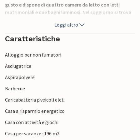
gusto e dispone di quattro camere da letto con letti
matrimoniali e due bagni luminosi. Nel soggiorno si trova
una TV con BoxerMax (37 canali) e DVD, oltre a un impianto
Leggi altro
stereo. La cucina è dotata di fornelli, lavastoviglie,
microonde, seggiolone e molto altro. Internet gratuito
Caratteristiche
con connessione wireless per navigare durante la vacanza
e per tenersi aggiornati su ciò che accade nella storia del
Alloggio per non fumatori
mondo. quattro posti auto, barbecue, mobili da giardino,
altalena e sabbiera.
Asciugatrice
Aspirapolvere
Barbecue
Caricabatteria p.veicoli elet.
Casa a risparmio energetico
Casa con attività e giochi
Casa per vacanze : 196 m2