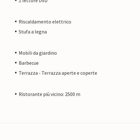
1 lettore DVD
Riscaldamento elettrico
Stufa a legna
Mobili da giardino
Barbecue
Terrazza - Terrazza aperte e coperte
Ristorante più vicino: 2500 m
a