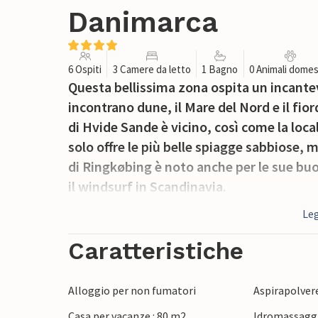
Danimarca
6 Ospiti
3 Camere da letto
1 Bagno
0 Animali domes
Questa bellissima zona ospita un incantevo
incontrano dune, il Mare del Nord e il fior
di Hvide Sande è vicino, così come la loca
solo offre le più belle spiagge sabbiose, m
di Ringkøbing è noto anche per le sue buon
il windsurf in Scandinavia.
Leg
Caratteristiche
Alloggio per non fumatori
Aspirapolver
Casa per vacanze : 80 m2
Idromassaggi