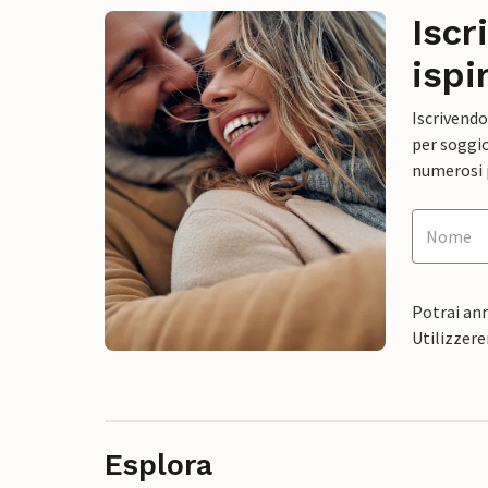
Iscr
ispi
Iscrivendo
per soggio
numerosi p
Potrai ann
Utilizzere
Esplora