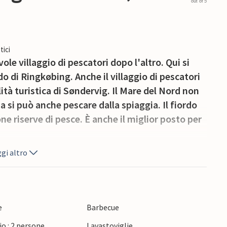
out of 5
tici
le villaggio di pescatori dopo l'altro. Qui si
do di Ringkøbing. Anche il villaggio di pescatori
lità turistica di Søndervig. Il Mare del Nord non
a si può anche pescare dalla spiaggia. Il fiordo
e riserve di pesce. È anche il miglior posto per
gi altro
e
Barbecue
o : 2 persone
Lavastoviglie