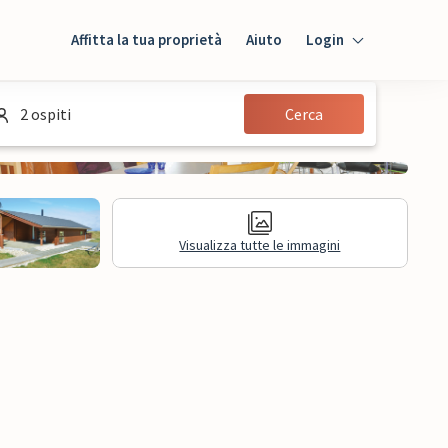
Affitta la tua proprietà
Aiuto
Login
Login
2 ospiti
Cerca
Ospiti
Proprietario
Visualizza tutte le immagini
sioni