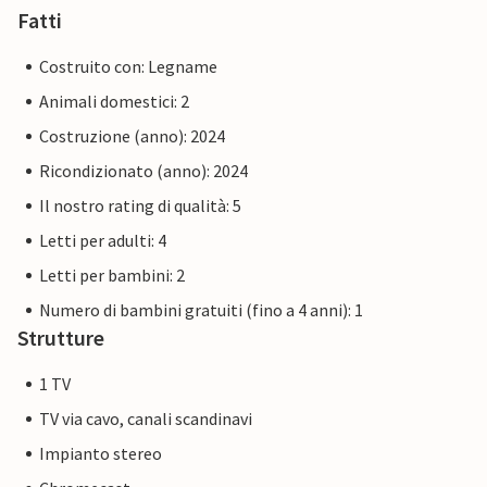
rinfresco.
Fatti
Informazioni pratiche
Costruito con: Legname
L'edificio della reception funge da punto d'incontro
Animali domestici: 2
centrale per tutti gli ospiti. Qui non solo troverete
Costruzione (anno): 2024
assistenza e informazioni, ma anche spunti per attività ed
escursioni nella zona. Offriamo una colazione
Ricondizionato (anno): 2024
continentale al prezzo di 195 DKK a persona.
Il nostro rating di qualità: 5
Letti per adulti: 4
Nota: la biancheria da letto, 1 asciugamano e 1
strofinaccio sono inclusi nell'affitto.
Letti per bambini: 2
Numero di bambini gratuiti (fino a 4 anni): 1
Strutture
1 TV
TV via cavo, canali scandinavi
Impianto stereo