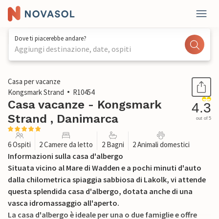
Dove ti piacerebbe andare?
Aggiungi destinazione, date, ospiti
1 / 30
Casa per vacanze
Kongsmark Strand
R10454
Casa vacanze - Kongsmark
4.3
Strand , Danimarca
out of 5
6 Ospiti
2 Camere da letto
2 Bagni
2 Animali domestici
Informazioni sulla casa d'albergo
Situata vicino al Mare di Wadden e a pochi minuti d'auto
dalla chilometrica spiaggia sabbiosa di Lakolk, vi attende
questa splendida casa d'albergo, dotata anche di una
vasca idromassaggio all'aperto.
La casa d'albergo è ideale per una o due famiglie e offre