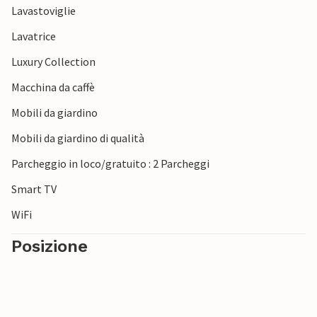
Lavastoviglie
vostri bambini lo adoreranno e si divertiranno sulle
giostre.
Lavatrice
Luxury Collection
Buona vacanza!
Macchina da caffè
Mobili da giardino
Mobili da giardino di qualità
Parcheggio in loco/gratuito : 2 Parcheggi
Smart TV
WiFi
Posizione