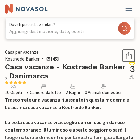
Dove ti piacerebbe andare?
Aggiungi destinazione, date, ospiti
1 / 26
Casa per vacanze
Kostræde Banker
K51459
Casa vacanze - Kostræde Banker
3
, Danimarca
out
of 5
10 Ospiti
3 Camere da letto
2 Bagni
0 Animali domestici
Trascorrete una vacanza rilassante in questa moderna e
bellissima casa vacanze a Kostræde Banker.
La bella casa vacanze vi accoglie con un design danese
contemporaneo. Il luminoso e aperto soggiorno sarà il
luogo naturale di incontro per la vostra famiglia allargata.