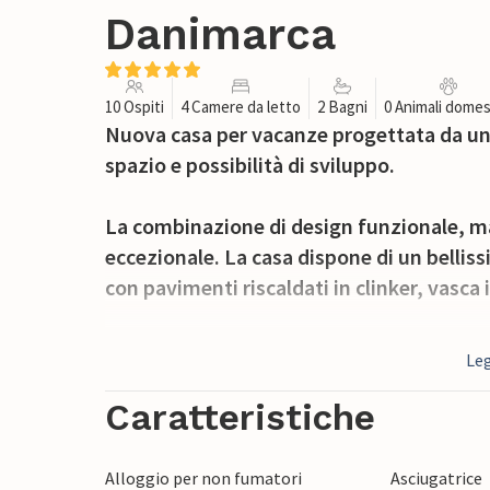
Danimarca
10 Ospiti
4 Camere da letto
2 Bagni
0 Animali domes
Nuova casa per vacanze progettata da un 
spazio e possibilità di sviluppo.
La combinazione di design funzionale, mat
eccezionale. La casa dispone di un bellis
con pavimenti riscaldati in clinker, vasc
All'esterno, i 2000 m² di proprietà indist
Leg
sulla natura circostante. Visitate il par
Safari Park. Gli amanti della pesca hanno 
Caratteristiche
Alloggio per non fumatori
Asciugatrice