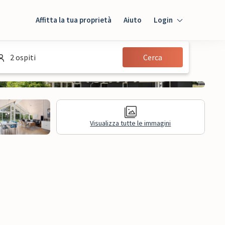
Affitta la tua proprietà
Aiuto
Login
Login
2 ospiti
Cerca
Ospiti
Proprietario
Visualizza tutte le immagini
sioni