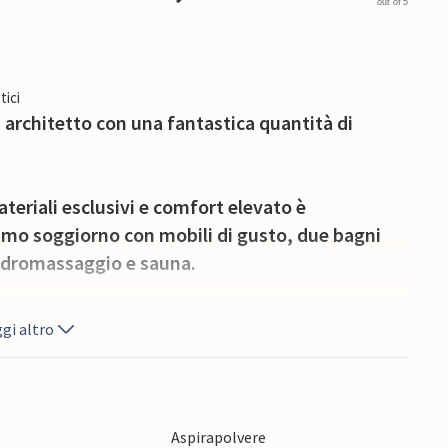
out of 5
tici
architetto con una fantastica quantità di
eriali esclusivi e comfort elevato è
simo soggiorno con mobili di gusto, due bagni
a idromassaggio e sauna.
urbata offrono una splendida vista sulla diga e
gi altro
co acquatico Lalandia Aquadome o il Knuthenborg
buone possibilità di pescare dalla costa.
Aspirapolvere