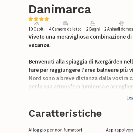
Danimarca
10 Ospiti
4 Camere da letto
2 Bagni
2 Animali domes
Vivete una meravigliosa combinazione di 
vacanze.
Benvenuti alla spiaggia di Kærgården nella
fare per raggiungere l'area balneare più v
Nord sono a breve distanza dalla vostra c
per la sua atmosfera luminosa e accoglien
mobili confortevoli. Preparate la colazion
Leg
terrazza soleggiata. Questa offre una sple
bambini potranno divertirsi con gli scivoli
Caratteristiche
spazio per giocare a calcio e correre.
Alloggio per non fumatori
Aspirapolver