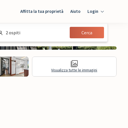
Affitta la tua proprietà
Aiuto
Login
Login
2 ospiti
Cerca
Ospiti
Proprietario
Visualizza tutte le immagini
sioni