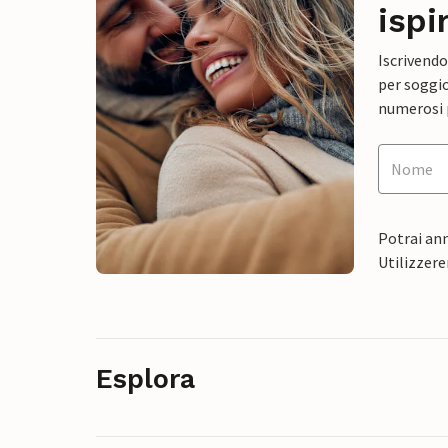
ispi
Iscrivendo
per soggio
numerosi p
Potrai ann
Utilizzere
Esplora