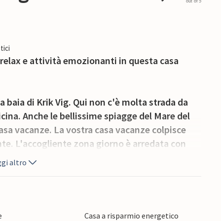
out of 5
tici
relax e attività emozionanti in questa casa
 baia di Krik Vig. Qui non c'è molta strada da
icina. Anche le bellissime spiagge del Mare del
asa vacanze. La vostra casa vacanze colpisce
te. L'accogliente zona giorno è arredata con
e nella cucina ben attrezzata e gustatela sulla
gi altro
ndida vista sull'ampio giardino, dove i vostri
, le altalene e la sabbiera. C'è anche molto
e
Casa a risparmio energetico