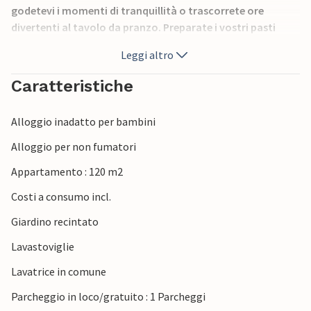
godetevi i momenti di tranquillità o trascorrete ore
divertenti al tavolo da pranzo. Preparate i vostri pasti
nella cucina con il pratico bancone e scoprite nuovi piatti.
Leggi altro
Approfittate della piscina, condivisa con altri ospiti, per un
Caratteristiche
tuffo rinfrescante. Rilassatevi poi nel giardino e prendetevi
un po' di tempo per rilassarvi. Potete anche sedervi sul
Alloggio inadatto per bambini
balcone, leggere un libro o godervi la vista sulla natura.
Alloggio per non fumatori
Scoprite le pittoresche cittadine intorno al Lago di Como,
Appartamento : 120 m2
come Bellagio, Varenna o Menaggio, e passeggiate tra gli
stretti vicoli che si affacciano sull'acqua. Fate una gita in
Costi a consumo incl.
barca sul lago o visitate magnifiche ville come Villa del
Giardino recintato
Balbianello e Villa Carlotta con i loro giardini. Fate
un'escursione sui sentieri panoramici sopra il lago o
Lavastoviglie
prendete la funivia per Brunate e godetevi la vista sul lago
Lavatrice in comune
di Como e sulle Alpi.
Parcheggio in loco/gratuito : 1 Parcheggi