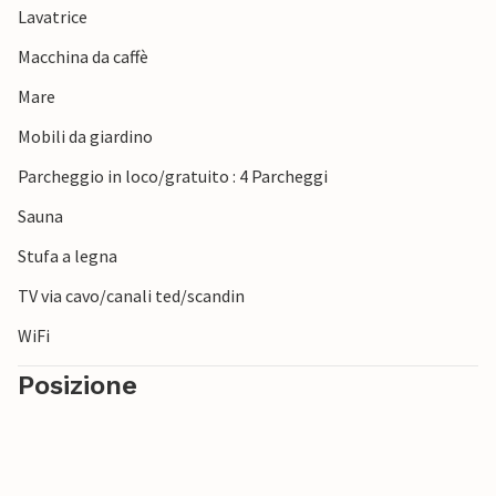
Lavatrice
variegata costa in bicicletta. I dintorni della baia di Genner
offrono pace, una natura meravigliosa e un'ampia gamma
Macchina da caffè
di opportunità di relax.
Mare
Mobili da giardino
Parcheggio in loco/gratuito : 4 Parcheggi
Sauna
Stufa a legna
TV via cavo/canali ted/scandin
WiFi
Posizione