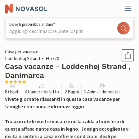
Dove ti piacerebbe andare?
Aggiungi destinazione, date, ospiti
1 / 22
Casa per vacanze
Loddenhøj Strand
F07370
Casa vacanze - Loddenhøj Strand ,
Danimarca
8 Ospiti
4 Camere da letto
2 Bagni
2 Animali domestici
Vivete giornate rilassanti in questa casa vacanze per
famiglie con sauna e idromassaggio.
Trascorrete le vostre vacanze nella calda atmosfera di
questa affascinante casa in legno. Il design accogliente vi
invita a sentirvi a casa e offre le condizioni ideali per