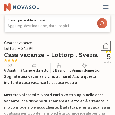
Dove ti piacerebbe andare?
Aggiungi destinazione, date, ospiti
1 / 17
Casa per vacanze
Löttorp
S41594
Casa vacanze - Löttorp , Svezia
5
out of 5
6 Ospiti
3 Camere da letto
1 Bagno
0 Animali domestici
Sognate una vacanza vicino al mare? Allora questa
invitante casa vacanze fa al caso vostro.
Mettete voi stessi e i vostri cari a vostro agio nella casa
vacanze, che dispone di 3 camere da letto ed è arredata in
modo moderno e accogliente. È adatta per una vacanza in
qualsiasi periodo dell'anno ed è la cornice ideale per una