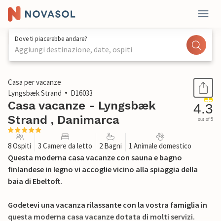
Dove ti piacerebbe andare?
Aggiungi destinazione, date, ospiti
1 / 25
Casa per vacanze
Lyngsbæk Strand
D16033
Casa vacanze - Lyngsbæk
4.3
Strand , Danimarca
out of 5
8 Ospiti
3 Camere da letto
2 Bagni
1 Animale domestico
Questa moderna casa vacanze con sauna e bagno
finlandese in legno vi accoglie vicino alla spiaggia della
baia di Ebeltoft.
Godetevi una vacanza rilassante con la vostra famiglia in
questa moderna casa vacanze dotata di molti servizi.