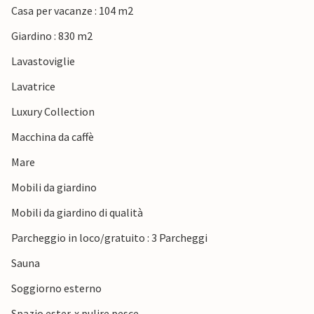
Casa per vacanze : 104 m2
Potete anche programmare gite di un giorno ad Aarhus o a
Djurs Sommerland e tornare a casa con tante esperienze!
Giardino : 830 m2
Lavastoviglie
Lavatrice
Luxury Collection
Macchina da caffè
Mare
Mobili da giardino
Mobili da giardino di qualità
Parcheggio in loco/gratuito : 3 Parcheggi
Sauna
Soggiorno esterno
Spazio ester. x pulire pesce