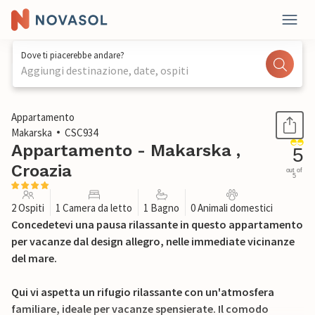
Dove ti piacerebbe andare?
Aggiungi destinazione, date, ospiti
1 / 26
Appartamento
Makarska
CSC934
Appartamento - Makarska ,
5
Croazia
out of
5
2 Ospiti
1 Camera da letto
1 Bagno
0 Animali domestici
Concedetevi una pausa rilassante in questo appartamento
per vacanze dal design allegro, nelle immediate vicinanze
del mare.
Qui vi aspetta un rifugio rilassante con un'atmosfera
familiare, ideale per vacanze spensierate. Il comodo