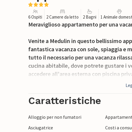
6 Ospiti
2 Camere da letto
2 Bagni
1 Animale domest
Meraviglioso appartamento per una vacanz
Venite a Medulin in questo bellissimo ap
fantastica vacanza con sole, spiaggia e 
tutto il necessario per una vacanza rilass
cucina abitabile, dove potrete gustare i v
accedere all'area esterna con piscina priv
sole su uno dei lettini. La sera, potrete pr
Leg
sul barbecue in pietra.
Caratteristiche
Medulin, adatta alle famiglie, offre lun
di svago. Passeggiate o andate in biciclet
Alloggio per non fumatori
Appartament
scoprire la città. Prendete il sole sulle sp
Asciugatrice
Costi a consu
vacanzieri più attivi ci sono numerose poss