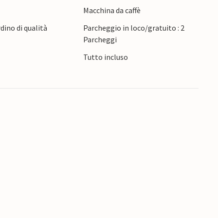
Macchina da caffè
e in Istria!
rdino di qualità
Parcheggio in loco/gratuito : 2
Parcheggi
Tutto incluso