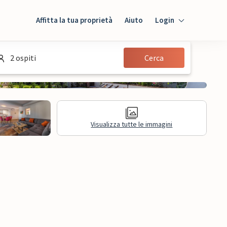
Affitta la tua proprietà
Aiuto
Login
Login
2 ospiti
Cerca
Ospiti
Proprietario
Visualizza tutte le immagini
sioni