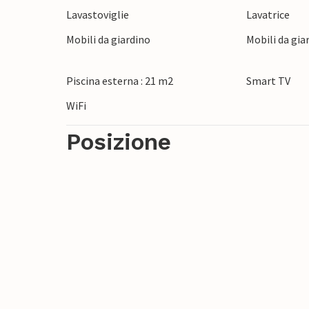
Lavastoviglie
Lavatrice
Divertitevi durante le vostre vacanze estiv
Mobili da giardino
Mobili da gia
Piscina esterna : 21 m2
Smart TV
WiFi
Posizione