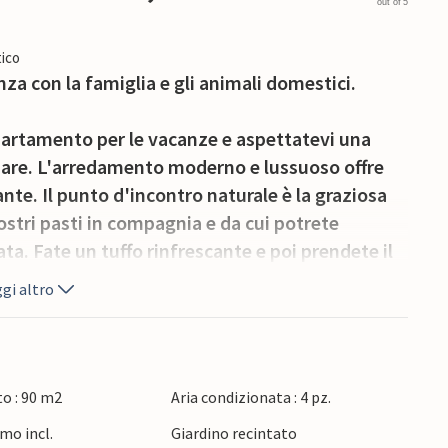
out of 5
ico
a con la famiglia e gli animali domestici.
partamento per le vacanze e aspettatevi una
mare. L'arredamento moderno e lussuoso offre
ante. Il punto d'incontro naturale è la graziosa
ostri pasti in compagnia e da cui potrete
ata. Fate un tuffo rinfrescante e poi prendete il
eparare una deliziosa grigliata per i vostri cari
gi altro
ghe spiagge pianeggianti e numerose opportunità
ta lungo il bellissimo lungomare del porto per
o : 90 m2
Aria condizionata : 4 pz.
iagge e nuotate nell'acqua cristallina. Per i
mo incl.
Giardino recintato
ibilità di praticare sport acquatici.