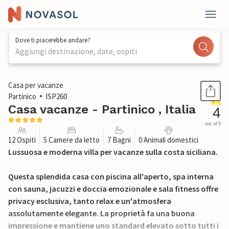
Dove ti piacerebbe andare?
Aggiungi destinazione, date, ospiti
1 / 64
Casa per vacanze
Partinico
ISP260
Casa vacanze - Partinico , Italia
4
out of 5
12 Ospiti
5 Camere da letto
7 Bagni
0 Animali domestici
Lussuosa e moderna villa per vacanze sulla costa siciliana.
Questa splendida casa con piscina all'aperto, spa interna
con sauna, jacuzzi e doccia emozionale e sala fitness offre
privacy esclusiva, tanto relax e un'atmosfera
assolutamente elegante. La proprietà fa una buona
impressione e mantiene uno standard elevato sotto tutti i