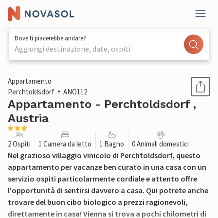
Dove ti piacerebbe andare?
Aggiungi destinazione, date, ospiti
1 / 16
Appartamento
Perchtoldsdorf
ANO112
Appartamento - Perchtoldsdorf ,
Austria
2 Ospiti
1 Camera da letto
1 Bagno
0 Animali domestici
Nel grazioso villaggio vinicolo di Perchtoldsdorf, questo
appartamento per vacanze ben curato in una casa con un
servizio ospiti particolarmente cordiale e attento offre
l'opportunità di sentirsi davvero a casa. Qui potrete anche
trovare del buon cibo biologico a prezzi ragionevoli,
direttamente in casa! Vienna si trova a pochi chilometri di