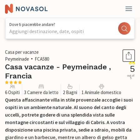
Dove ti piacerebbe andare?
Aggiungi destinazione, date, ospiti
1 / 23
Casa per vacanze
Peymeinade
FCA580
Casa vacanze - Peymeinade ,
5
Francia
out of
5
6 Ospiti
3 Camere da letto
2 Bagni
1 Animale domestico
Questa affascinante villa in stile provenzale accoglie i suoi
ospiti in un ambiente naturale. Al suono del canto degli
uccelli, potrete godere di una splendida vista sulle
montagne circostanti e sul villaggio di Cabris. A vostra
disposizione una piscina privata, sedie a sdraio, mobili da
giardino e un barbecue, mentre un albero di gelso getta