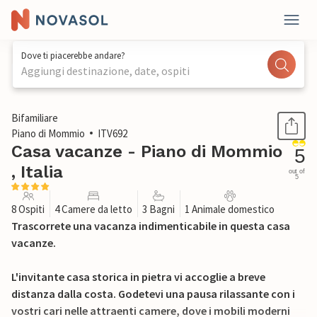
Dove ti piacerebbe andare?
Aggiungi destinazione, date, ospiti
1 / 28
Bifamiliare
Piano di Mommio
ITV692
Casa vacanze - Piano di Mommio
5
, Italia
out of
5
8 Ospiti
4 Camere da letto
3 Bagni
1 Animale domestico
Trascorrete una vacanza indimenticabile in questa casa
vacanze.
L'invitante casa storica in pietra vi accoglie a breve
distanza dalla costa. Godetevi una pausa rilassante con i
vostri cari nelle attraenti camere, dove i mobili moderni