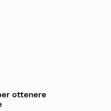
per ottenere
e