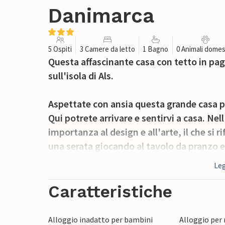
Danimarca
5 Ospiti
3 Camere da letto
1 Bagno
0 Animali domes
Questa affascinante casa con tetto in pagl
sull'isola di Als.
Aspettate con ansia questa grande casa per
Qui potrete arrivare e sentirvi a casa. Ne
importanza al design e all'arte, il che si 
una serata giocando al tavolo da pranzo e
mettervi comodi sui divani al 1° piano me
Leg
privata della casa, dopo di che potrete rin
Caratteristiche
Le aree della terrazza invitano a prendere 
vostre escursioni e attività.
Alloggio inadatto per bambini
Alloggio per