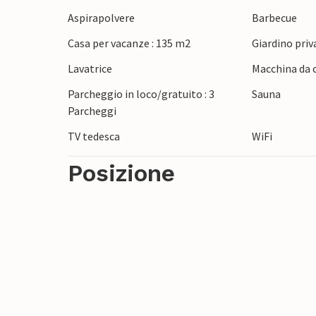
Aspirapolvere
Barbecue
Scoprite la bellissima isola di Als con le 
Casa per vacanze : 135 m2
Giardino priv
verde chiaro si estendono fino alla riva 
potrete godervi un caffè e una passeggiat
Lavatrice
Macchina da c
sono anche eccellenti spiagge balneari c
Parcheggio in loco/gratuito : 3
Sauna
Le zone di pesca offrono salmone, merluzz
Parcheggi
mulini della zona e l'antico Castello di A
TV tedesca
WiFi
Nota: i soffitti del seminterrato sono bass
Posizione