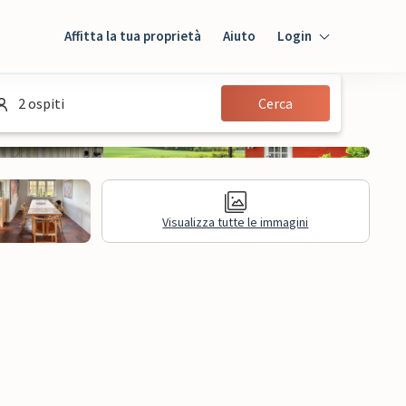
Affitta la tua proprietà
Aiuto
Login
Login
2 ospiti
Cerca
Ospiti
Proprietario
Visualizza tutte le immagini
sioni