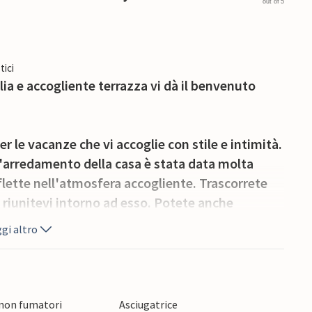
out of 5
tici
ia e accogliente terrazza vi dà il benvenuto
 le vacanze che vi accoglie con stile e intimità.
ll'arredamento della casa è stata data molta
riflette nell'atmosfera accogliente. Trascorrete
 riunitevi intorno ad esso. Potete anche
ntre guardate un film. Rilassatevi nella sauna
gi altro
frescarvi in giardino all'aria aperta.
il sole e a mangiare, a fare progetti per le
 non fumatori
Asciugatrice