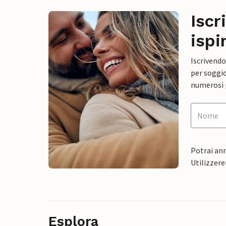
Iscr
ispi
Iscrivendo
per soggio
numerosi p
Potrai ann
Utilizzere
Esplora