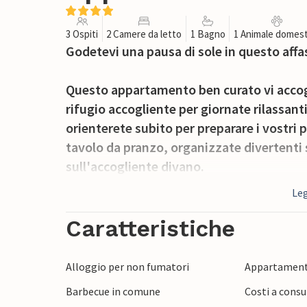
3 Ospiti
2 Camere da letto
1 Bagno
1 Animale domest
Godetevi una pausa di sole in questo affa
Questo appartamento ben curato vi accogl
rifugio accogliente per giornate rilassanti
orienterete subito per preparare i vostri p
tavolo da pranzo, organizzate divertenti
sull'accogliente divano.
Leg
Servite una deliziosa colazione sull'accogl
mite sole del mattino davanti a un caffè 
Caratteristiche
comune e godervi il clima piacevole con un
Alloggio per non fumatori
Appartament
Fate un picnic sulla spiaggia e fate un tuff
Barbecue in comune
Costi a consu
il centro storico di Pore, ammirate l'imp