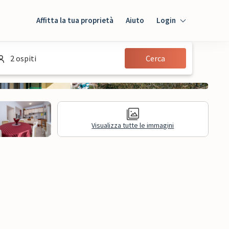
Affitta la tua proprietà
Aiuto
Login
Login
2 ospiti
Cerca
Ospiti
Proprietario
Visualizza tutte le immagini