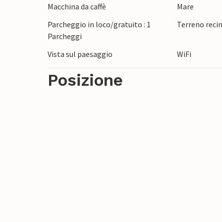
Macchina da caffè
Mare
vivace lungomare. Fate una gita in barca al
stalattiti di Baredine o fate una gita al 
Parcheggio in loco/gratuito : 1
Terreno reci
Parcheggi
Vista sul paesaggio
WiFi
Posizione