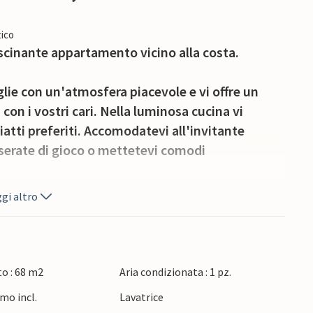
ico
scinante appartamento vicino alla costa.
ie con un'atmosfera piacevole e vi offre un
 con i vostri cari. Nella luminosa cucina vi
iatti preferiti. Accomodatevi all'invitante
 serate di gioco o mettetevi comodi
gi altro
iente terrazza e pianificate le vostre attività al
appena fatto. Potrete socializzare al barbecue
 bicchiere di vino nel giardino ben curato.
o : 68 m2
Aria condizionata : 1 pz.
o nelle acque cristalline dell'Adriatico. Esplorate
mo incl.
Lavatrice
onente Basilica Eufrasiana o passeggiate sul