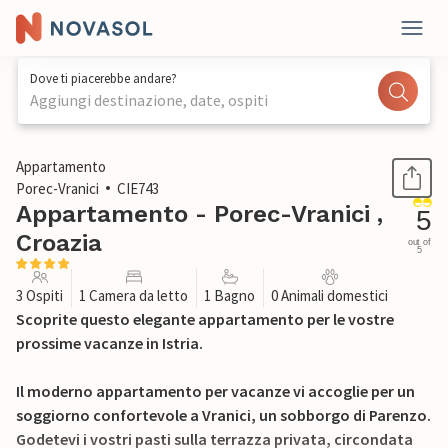
Dove ti piacerebbe andare?
Aggiungi destinazione, date, ospiti
1 / 26
Appartamento
Porec-Vranici
CIE743
Appartamento - Porec-Vranici ,
5
Croazia
out of
5
3 Ospiti
1 Camera da letto
1 Bagno
0 Animali domestici
Scoprite questo elegante appartamento per le vostre
prossime vacanze in Istria.
Il moderno appartamento per vacanze vi accoglie per un
soggiorno confortevole a Vranici, un sobborgo di Parenzo.
Godetevi i vostri pasti sulla terrazza privata, circondata