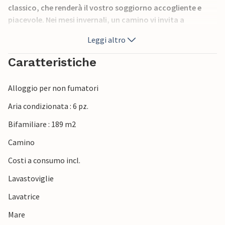
classico, che renderà il vostro soggiorno accogliente e
piacevole. Nei mesi invernali, un camino vi invita a
riscaldarvi. La casa si trova nel centro della città, a 200 m
Leggi altro
da bar, ristoranti e negozi. Portman è una città di
pescatori e minatori, molto accogliente e familiare,
Caratteristiche
situata sulla costa di Cartagenera.
Alloggio per non fumatori
Aria condizionata : 6 pz.
Bifamiliare : 189 m2
Camino
Costi a consumo incl.
Lavastoviglie
Lavatrice
Mare