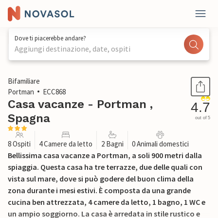
Dove ti piacerebbe andare?
Aggiungi destinazione, date, ospiti
1 / 23
Bifamiliare
Portman
ECC868
Casa vacanze - Portman ,
4.7
Spagna
out of 5
8 Ospiti
4 Camere da letto
2 Bagni
0 Animali domestici
Bellissima casa vacanze a Portman, a soli 900 metri dalla
spiaggia. Questa casa ha tre terrazze, due delle quali con
vista sul mare, dove si può godere del buon clima della
zona durante i mesi estivi. È composta da una grande
cucina ben attrezzata, 4 camere da letto, 1 bagno, 1 WC e
un ampio soggiorno. La casa è arredata in stile rustico e