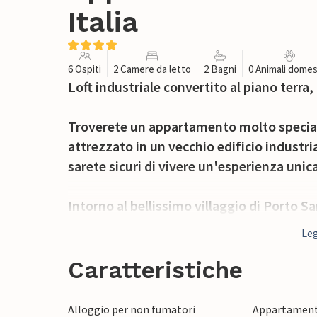
Italia
6 Ospiti
2 Camere da letto
2 Bagni
0 Animali domes
Loft industriale convertito al piano terra,
Troverete un appartamento molto speci
attrezzato in un vecchio edificio industr
sarete sicuri di vivere un'esperienza unica
Intorno al bellissimo villaggio di Porto Sa
può percorrere in bicicletta, a piedi o con i
Leg
Le spiagge qui possono essere di sabbia o d
Caratteristiche
prendere il sole e a nuotare. Per le commi
guidare fino alla vicina Civitanova Marche. 
Alloggio per non fumatori
Appartament