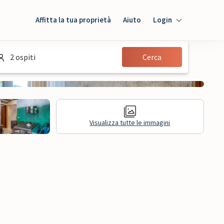
Affitta la tua proprietà
Aiuto
Login
Login
2 ospiti
Cerca
Ospiti
Proprietario
Visualizza tutte le immagini
mazioni legali