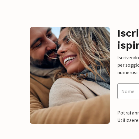
Iscr
ispi
Iscrivendo
per soggio
numerosi p
Potrai ann
Utilizzere