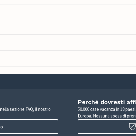
Perché dovresti aff
 nella sezione FAQ, il nostro
50.000 case vacanza in 18 paesi. 
Europa. Nessuna spesa di pren
to