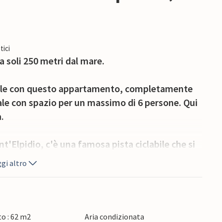
tici
 a soli 250 metri dal mare.
ale con questo appartamento, completamente
iale con spazio per un massimo di 6 persone. Qui
.
nt'Elpidio, c'è una famosa pista ciclabile che si
 pattini in linea lungo la costa.
gi altro
i piccoli ciottoli, e in ogni caso invitano a
ssioni più importanti e lo shopping, è meglio
A nord della città si trova la Basilica di Loreto,
o : 62 m2
Aria condizionata