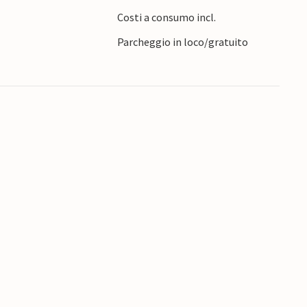
i della regione, ideale per una gita di un giorno.
Costi a consumo incl.
e, una gustosa ricetta locale che sicuramente
Parcheggio in loco/gratuito
za da ricordare!