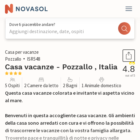
Dove ti piacerebbe andare?
Aggiungi destinazione, date, ospiti
1 / 27
Casa per vacanze
Pozzallo
ISR548
Casa vacanze - Pozzallo , Italia
4.8
out of 5
5 Ospiti
2 Camere da letto
2 Bagni
1 Animale domestico
Questa casa vacanze colorata e invitante vi aspetta vicino
al mare.
Benvenuti in questa accogliente casa vacanze. Gli ambienti
della casa sono arredati con cura e vi offrono la possibilità
di trascorrere le vacanze con la vostra famiglia allargata.
Troverete pace e tranquillità di notte e privacy nelle