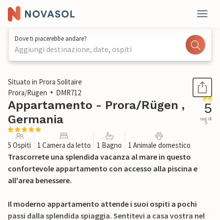
Dove ti piacerebbe andare?
Aggiungi destinazione, date, ospiti
1 / 37
Situato in Prora Solitaire
Prora/Rügen
DMR712
Appartamento - Prora/Rügen ,
5
Germania
out of
5
5 Ospiti
1 Camera da letto
1 Bagno
1 Animale domestico
Trascorrete una splendida vacanza al mare in questo
confortevole appartamento con accesso alla piscina e
all'area benessere.
Il moderno appartamento attende i suoi ospiti a pochi
passi dalla splendida spiaggia. Sentitevi a casa vostra nel