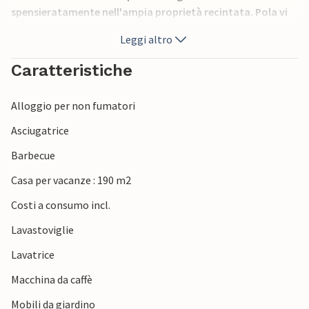
spensieratamente nell'ampia proprietà recintata. Pola vi
delizierà con le sue numerose attrazioni e gli eventi
Leggi altro
interessanti durante i mesi estivi. Vi consigliamo di visitare
le vicine località turistiche di Medulin, Faana e il Parco
Caratteristiche
Nazionale di Brioni.
Alloggio per non fumatori
Asciugatrice
Barbecue
Casa per vacanze : 190 m2
Costi a consumo incl.
Lavastoviglie
Lavatrice
Macchina da caffè
Mobili da giardino