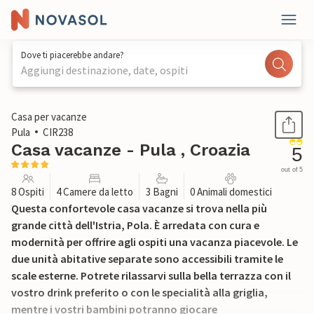
Dove ti piacerebbe andare?
Aggiungi destinazione, date, ospiti
1 / 31
Casa per vacanze
Pula
CIR238
Casa vacanze - Pula , Croazia
5
out of 5
8 Ospiti
4 Camere da letto
3 Bagni
0 Animali domestici
Questa confortevole casa vacanze si trova nella più
grande città dell'Istria, Pola. È arredata con cura e
modernità per offrire agli ospiti una vacanza piacevole. Le
due unità abitative separate sono accessibili tramite le
scale esterne. Potrete rilassarvi sulla bella terrazza con il
vostro drink preferito o con le specialità alla griglia,
mentre i vostri bambini potranno giocare