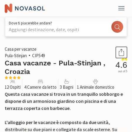
Dove ti piacerebbe andare?
Aggiungi destinazione, date, ospiti
1 / 52
Casa per vacanze
Pula-Stinjan
CIP549
Casa vacanze - Pula-Stinjan ,
4.6
Croazia
out of 5
12 Ospiti
4 Camere da letto
3 Bagni
1 Animale domestico
Questa casa vacanze si trova in un tranquillo sobborgo e
dispone di un armonioso giardino con piscina e di una
terrazza coperta con barbecue.
L'alloggio per le vacanze è composto da due unità,
distribuite su due piani e collegate da scale esterne. Su