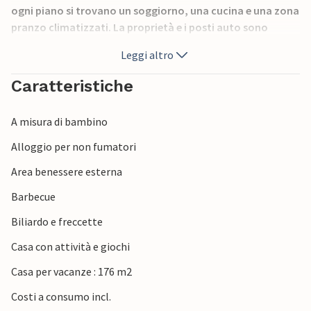
ogni piano si trovano un soggiorno, una cucina e una zona
pranzo climatizzati. La proprietà e i posti auto sono
recintati. Portate anche il vostro animale domestico, così
Leggi altro
potrete davvero trascorrere le vacanze con tutta la
famiglia.
Caratteristiche
Godetevi la vostra meritata vacanza e visitate le
A misura di bambino
numerose attrazioni di questa zona.
Alloggio per non fumatori
Area benessere esterna
Barbecue
Biliardo e freccette
Casa con attività e giochi
Casa per vacanze : 176 m2
Costi a consumo incl.