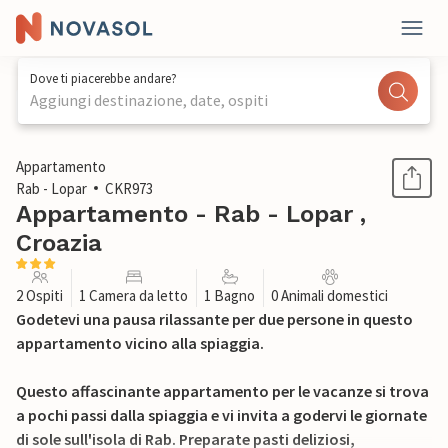
Dove ti piacerebbe andare?
Aggiungi destinazione, date, ospiti
1 / 12
Appartamento
Rab - Lopar
CKR973
Appartamento - Rab - Lopar ,
Croazia
2 Ospiti
1 Camera da letto
1 Bagno
0 Animali domestici
Godetevi una pausa rilassante per due persone in questo
appartamento vicino alla spiaggia.
Questo affascinante appartamento per le vacanze si trova
a pochi passi dalla spiaggia e vi invita a godervi le giornate
di sole sull'isola di Rab. Preparate pasti deliziosi,