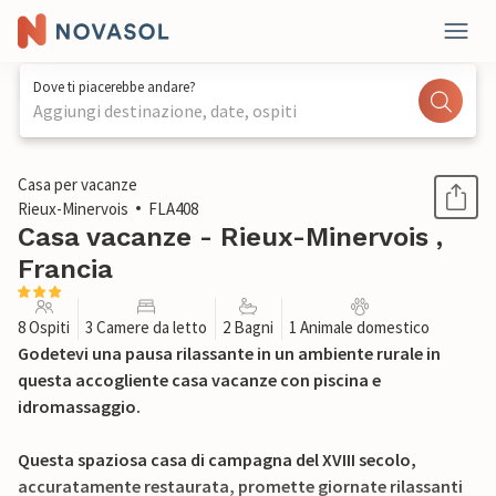
Dove ti piacerebbe andare?
Aggiungi destinazione, date, ospiti
1 / 33
Casa per vacanze
Rieux-Minervois
FLA408
Casa vacanze - Rieux-Minervois ,
Francia
8 Ospiti
3 Camere da letto
2 Bagni
1 Animale domestico
Godetevi una pausa rilassante in un ambiente rurale in
questa accogliente casa vacanze con piscina e
idromassaggio.
Questa spaziosa casa di campagna del XVIII secolo,
accuratamente restaurata, promette giornate rilassanti