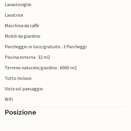
Lavastoviglie
abbazie storiche e tuffatevi nel Mediterraneo a Narbonne-
Plage.
Lavatrice
Macchina da caffè
Mobili da giardino
Parcheggio in loco/gratuito : 3 Parcheggi
Piscina esterna : 32 m2
Terreno naturale/giardino : 6000 m2
Tutto incluso
Vista sul paesaggio
WiFi
Posizione