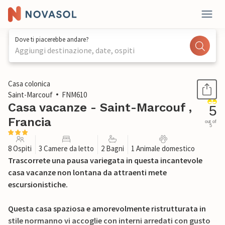
Dove ti piacerebbe andare?
Aggiungi destinazione, date, ospiti
1 / 31
Casa colonica
Saint-Marcouf
FNM610
Casa vacanze - Saint-Marcouf ,
5
Francia
out of
5
8 Ospiti
3 Camere da letto
2 Bagni
1 Animale domestico
Trascorrete una pausa variegata in questa incantevole
casa vacanze non lontana da attraenti mete
escursionistiche.
Questa casa spaziosa e amorevolmente ristrutturata in
stile normanno vi accoglie con interni arredati con gusto