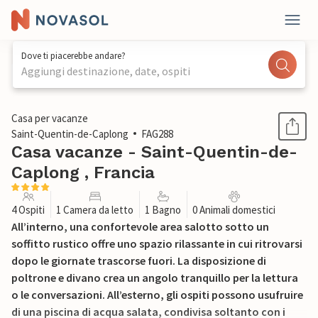
Dove ti piacerebbe andare?
Aggiungi destinazione, date, ospiti
1 / 17
Casa per vacanze
Saint-Quentin-de-Caplong
FAG288
Casa vacanze - Saint-Quentin-de-
Caplong , Francia
4 Ospiti
1 Camera da letto
1 Bagno
0 Animali domestici
All’interno, una confortevole area salotto sotto un
soffitto rustico offre uno spazio rilassante in cui ritrovarsi
dopo le giornate trascorse fuori. La disposizione di
poltrone e divano crea un angolo tranquillo per la lettura
o le conversazioni. All’esterno, gli ospiti possono usufruire
di una piscina di acqua salata, condivisa soltanto con i