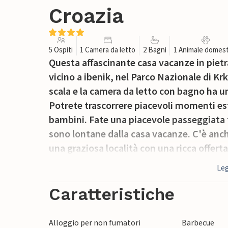
Croazia
5 Ospiti
1 Camera da letto
2 Bagni
1 Animale domest
Questa affascinante casa vacanze in pietra 
vicino a ibenik, nel Parco Nazionale di Krka
scala e la camera da letto con bagno ha u
Potrete trascorrere piacevoli momenti estiv
bambini. Fate una piacevole passeggiata f
sono lontane dalla casa vacanze. C'è anche
una graziosa località con una ricca offert
distano circa 10 chilometri.
Leg
Caratteristiche
Alloggio per non fumatori
Barbecue