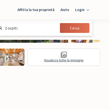
Affitta la tua proprietà
Aiuto
Login
Login
2 ospiti
Cerca
Ospiti
Proprietario
Visualizza tutte le immagini
sioni