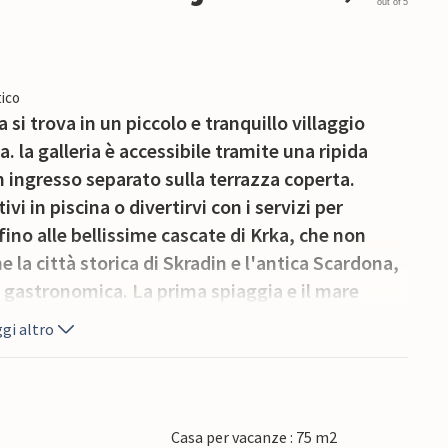
out of 5
ico
si trova in un piccolo e tranquillo villaggio
. la galleria è accessibile tramite una ripida
n ingresso separato sulla terrazza coperta.
i in piscina o divertirvi con i servizi per
ino alle bellissime cascate di Krka, che non
 la città storica di Skradin e l'antica Scardona,
a gastronomica. La prima spiaggia e il mare
gi altro
Casa per vacanze : 75 m2