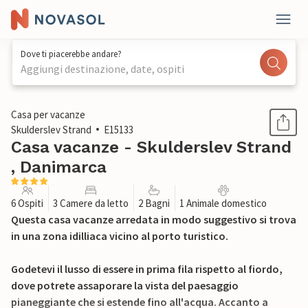
Dove ti piacerebbe andare?
Aggiungi destinazione, date, ospiti
1 / 26
Casa per vacanze
Skulderslev Strand
E15133
Casa vacanze - Skulderslev Strand
, Danimarca
6 Ospiti
3 Camere da letto
2 Bagni
1 Animale domestico
Questa casa vacanze arredata in modo suggestivo si trova
in una zona idilliaca vicino al porto turistico.
Godetevi il lusso di essere in prima fila rispetto al fiordo,
dove potrete assaporare la vista del paesaggio
pianeggiante che si estende fino all'acqua. Accanto a