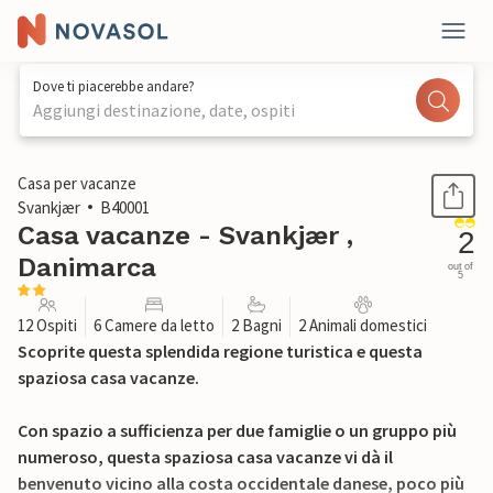
Dove ti piacerebbe andare?
Aggiungi destinazione, date, ospiti
1 / 29
Casa per vacanze
Svankjær
B40001
Casa vacanze - Svankjær ,
2
Danimarca
out of
5
12 Ospiti
6 Camere da letto
2 Bagni
2 Animali domestici
Scoprite questa splendida regione turistica e questa
spaziosa casa vacanze.
Con spazio a sufficienza per due famiglie o un gruppo più
numeroso, questa spaziosa casa vacanze vi dà il
benvenuto vicino alla costa occidentale danese, poco più