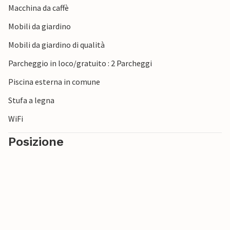
Macchina da caffè
escursioni a piedi e in bicicletta, e fare una gita a Sarlat. È
inoltre possibile visitare la famosissima Grotta di Lascaux,
Mobili da giardino
che risale al Neolitico e affascina i visitatori con le sue
Mobili da giardino di qualità
dettagliate pitture rupestri preistoriche.
Parcheggio in loco/gratuito : 2 Parcheggi
Nota bene: mentre la casa è affittata, i proprietari non
Piscina esterna in comune
utilizzano la piscina.
Stufa a legna
WiFi
Posizione