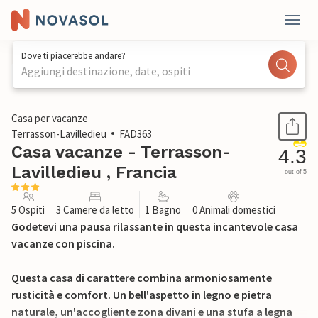
Dove ti piacerebbe andare?
Aggiungi destinazione, date, ospiti
1 / 23
Casa per vacanze
Terrasson-Lavilledieu
FAD363
Casa vacanze - Terrasson-
4.3
Lavilledieu , Francia
out of 5
5 Ospiti
3 Camere da letto
1 Bagno
0 Animali domestici
Godetevi una pausa rilassante in questa incantevole casa
vacanze con piscina.
Questa casa di carattere combina armoniosamente
rusticità e comfort. Un bell'aspetto in legno e pietra
naturale, un'accogliente zona divani e una stufa a legna