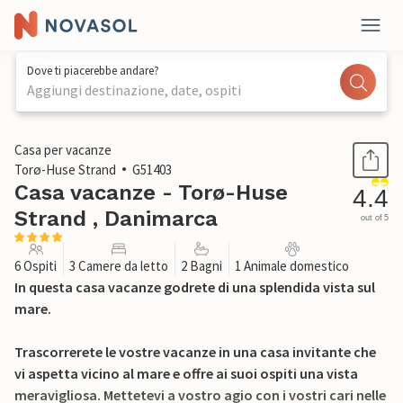
Dove ti piacerebbe andare?
Aggiungi destinazione, date, ospiti
1 / 21
Casa per vacanze
Torø-Huse Strand
G51403
Casa vacanze - Torø-Huse
4.4
Strand , Danimarca
out of 5
6 Ospiti
3 Camere da letto
2 Bagni
1 Animale domestico
In questa casa vacanze godrete di una splendida vista sul
mare.
Trascorrerete le vostre vacanze in una casa invitante che
vi aspetta vicino al mare e offre ai suoi ospiti una vista
meravigliosa. Mettetevi a vostro agio con i vostri cari nelle