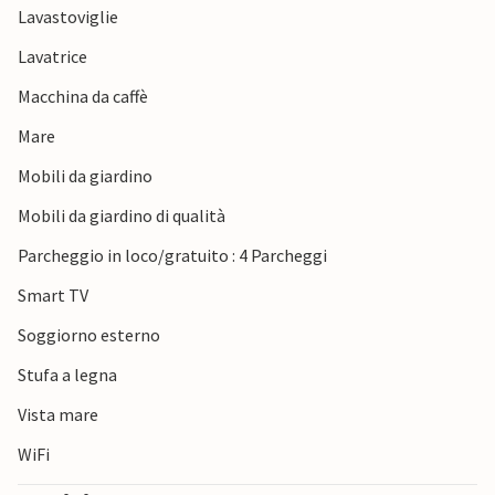
Lavastoviglie
naturalistiche, attrazioni e attività uniche. A sud-est di
Assens, visitate la penisola di Helnæs, nota per la sua
Lavatrice
natura unica e incontaminata, le acque limpide e le
Macchina da caffè
bellissime spiagge.
Mare
Divertitevi in questa accogliente casa vacanze!
Mobili da giardino
Mobili da giardino di qualità
Parcheggio in loco/gratuito : 4 Parcheggi
Smart TV
Soggiorno esterno
Stufa a legna
Vista mare
WiFi