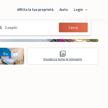
Affitta la tua proprietà
Aiuto
Login
Login
2 ospiti
Cerca
Ospiti
Proprietario
Visualizza tutte le immagini
sioni
Informazioni legali