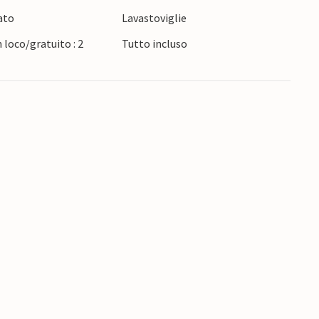
mosfera folkloristica, scoprire antichi canti e
ato
Lavastoviglie
umerose specialità gastronomiche di questa
 loco/gratuito : 2
Tutto incluso