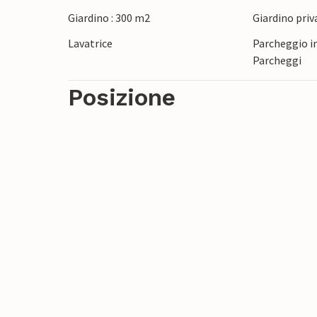
paese, dove è possibile immergersi nell'at
Giardino : 300 m2
Giardino priv
balli popolari pugliesi e assaggiare le n
Lavatrice
Parcheggio in
regione.
Parcheggi
Posizione