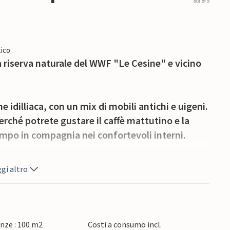
out of 5
ico
a riserva naturale del WWF "Le Cesine" e vicino
 idilliaca, con un mix di mobili antichi e uigeni.
erché potrete gustare il caffè mattutino e la
tempo in compagnia nei confortevoli interni.
il punto più orientale d'Italia, con la sua
gi altro
mosaico d'Europa, il Castello Aragonese e alcune
 trovano a circa 25 km di distanza. Nella vicina
ssibile prenotare gite in barca. Durante tutto
ti numerosi eventi caratteristici e sagre di
nze : 100 m2
Costi a consumo incl.