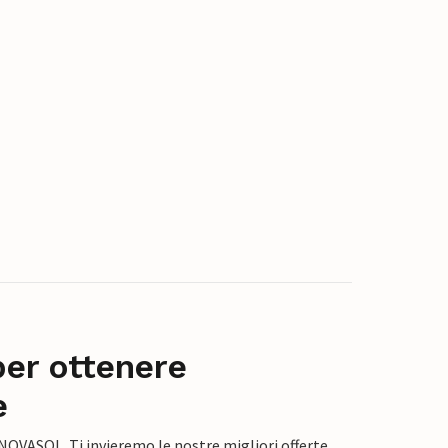
per ottenere
e
 NOVASOL. Ti invieremo le nostre migliori offerte