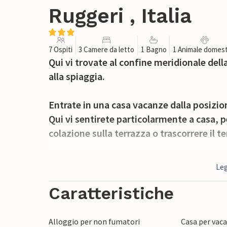
Ruggeri , Italia
7 Ospiti
3 Camere da letto
1 Bagno
1 Animale domest
Qui vi trovate al confine meridionale dell
alla spiaggia.
Entrate in una casa vacanze dalla posizione
Qui vi sentirete particolarmente a casa, p
colazione sulla terrazza o trascorrere il 
La bella e pittoresca cittadina di Otranto, 
Leg
incantevole cattedrale con il più grande 
delle più belle spiagge bianche d'Italia si
Caratteristiche
San Foca, con il suo porto turistico, è po
l'anno, nei paesi vicini vengono organizza
Alloggio per non fumatori
Casa per vaca